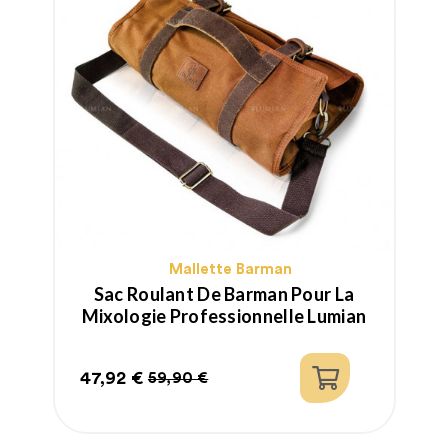
Mallette Barman
Sac Roulant De Barman Pour La
Mixologie Professionnelle Lumian
47,92 €
2
59,90 €
Prix
Prix
P
P
habituel
h