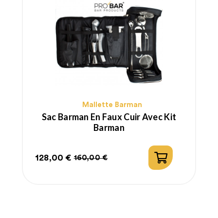
Mallette Barman
Sac Barman En Faux Cuir Avec Kit
Barman
128,00 €
160,00 €
Prix
Prix
habituel