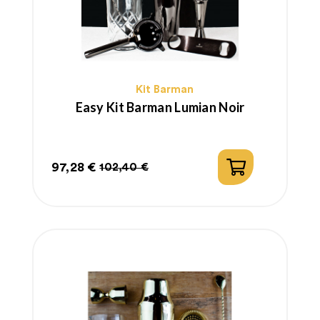
Kit Barman
Easy Kit Barman Lumian Noir
97,28 €
102,40 €
Prix
Prix
habituel