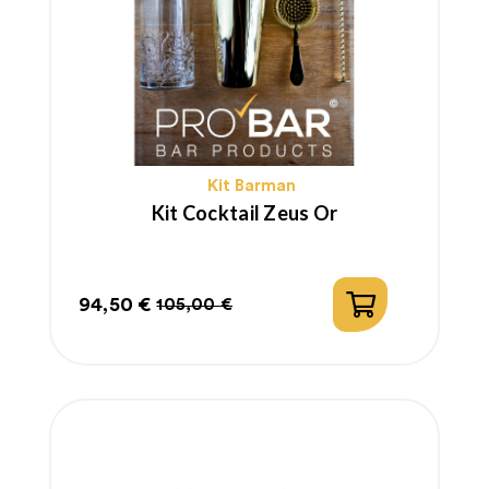
Kit Barman
Kit Cocktail Zeus Or
94,50 €
105,00 €
Prix
Prix
habituel