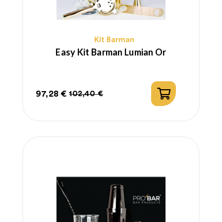
Kit Barman
Easy Kit Barman Lumian Or
97,28 €
102,40 €
Prix
Prix
habituel