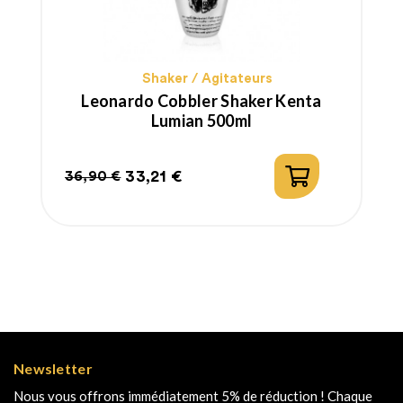
Shaker / Agitateurs
Leonardo Cobbler Shaker Kenta
Lumian 500ml
33,21 €
36,90 €
Prix
Prix
habituel
Newsletter
Nous vous offrons immédiatement 5% de réduction ! Chaque