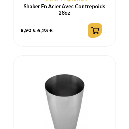
Shaker En Acier Avec Contrepoids
28oz
6,23 €
8,90 €
Prix
Prix
habituel