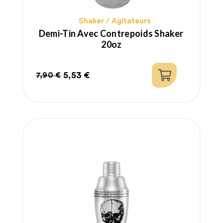
Shaker / Agitateurs
Demi-Tin Avec Contrepoids Shaker
20oz
5,53 €
7,90 €
Prix
Prix
habituel