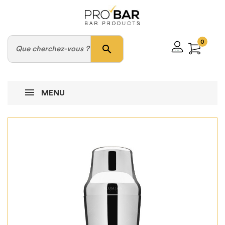
0
search
MENU