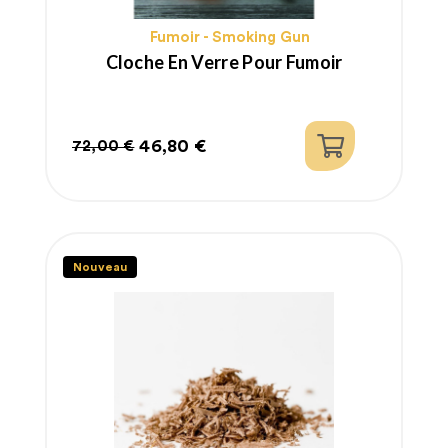
Fumoir - Smoking Gun
Cloche En Verre Pour Fumoir
46,80 €
72,00 €
Prix
Prix
habituel
Nouveau