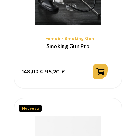
Fumoir - Smoking Gun
Smoking Gun Pro
96,20 €
148,00 €
Prix
Prix
habituel
Nouveau