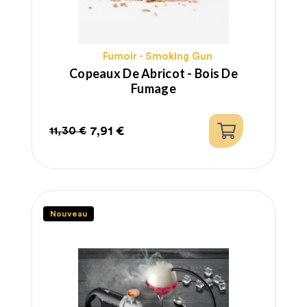
Fumoir - Smoking Gun
Copeaux De Abricot - Bois De
Fumage
7,91 €
11,30 €
Prix
Prix
habituel
Nouveau