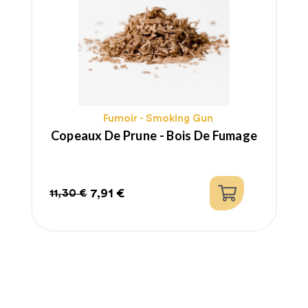
Fumoir - Smoking Gun
Copeaux De Prune - Bois De Fumage
7,91 €
11,30 €
Prix
Prix
habituel