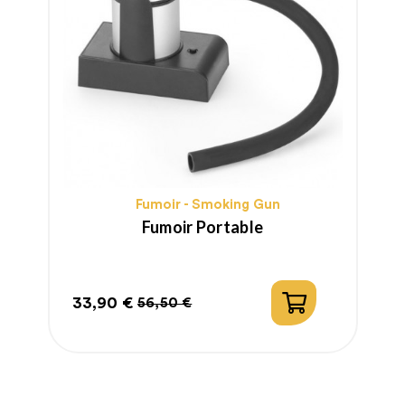
Fumoir - Smoking Gun
Fumoir Portable
33,90 €
4
56,50 €
Prix
Prix
P
P
habituel
h