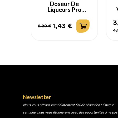
Doseur De
Liqueurs Pro
Pourer
Polycarbonate
3
1,43 €
2,20 €
Prix
Prix
P
P
4,
habituel
h
Newsletter
Nous vous offrons immédiatement 5% de réduction ! Chaque
semaine, nous vous étonnerons avec des opportunités à ne pas