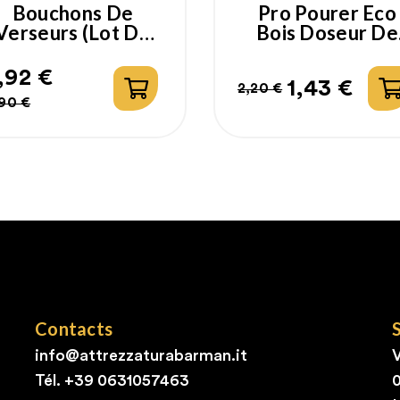
Bouchons De
Pro Pourer Eco
Verseurs (lot De
Bois Doseur De
12ps)
Liqueurs
,92 €
1,43 €
2,20 €
rix
rix
Prix
Prix
90 €
abituel
habituel
Contacts
info@attrezzaturabarman.it
V
Tél. +39
0631057463