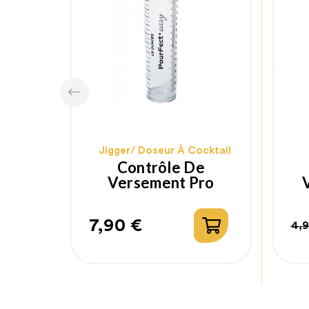
Jigger/ Doseur À Cocktail
Contrôle De
Versement Pro
7,90 €
4,
Prix
Pr
Pr
ha