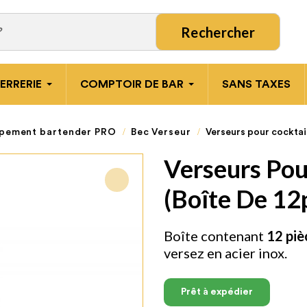
Rechercher
ERRERIE
COMPTOIR DE BAR
SANS TAXES
pement bartender PRO
Bec Verseur
Verseurs pour cocktail
Verseurs Pou
(boîte De 12
Boîte contenant
12 piè
versez en acier inox.
Prêt à expédier