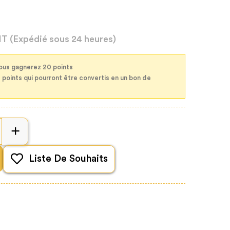
HT
(Expédié sous 24 heures)
vous gagnerez 20 points
0 points qui pourront être convertis en un bon de
Liste De Souhaits