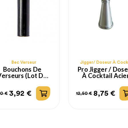
Bec Verseur
Jigger/ Doseur À Cock
Bouchons De
Pro Jigger / Dos
Verseurs (lot De
À Cocktail Acie
12ps)
Inox 30ml - 60m
3,92 €
8,75 €
90 €
12,50 €
ix
ix
Prix
Prix
bituel
habituel