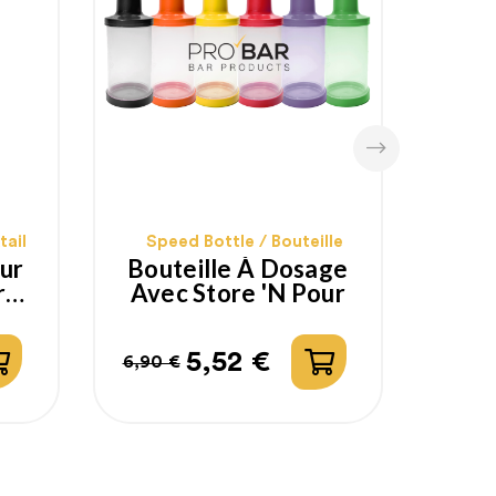
Ver
1,49 
Pri
Pri
tail
Speed Bottle / Bouteille
hab
eur
Bouteille À Dosage
r
Avec Store 'n Pour
l
5,52 €
6,90 €
Prix
Prix
habituel