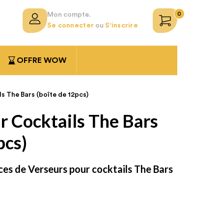
0
Mon compte.
Se connecter
ou
S'inscrire
OFFRE WOW
s The Bars (boîte de 12pcs)
r Cocktails The Bars
pcs)
ces de
Verseurs pour cocktails
The Bars