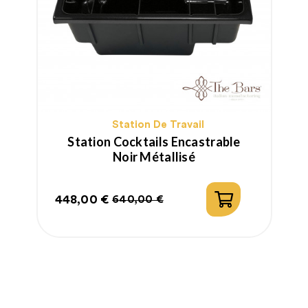
Station De Travail
Station Cocktails Encastrable
Noir Métallisé
448,00 €
2
640,00 €
Prix
Prix
P
P
habituel
h