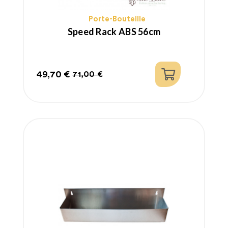
Porte-Bouteille
Speed Rack ABS 56cm
49,70 €
71,00 €
Prix
Prix
habituel