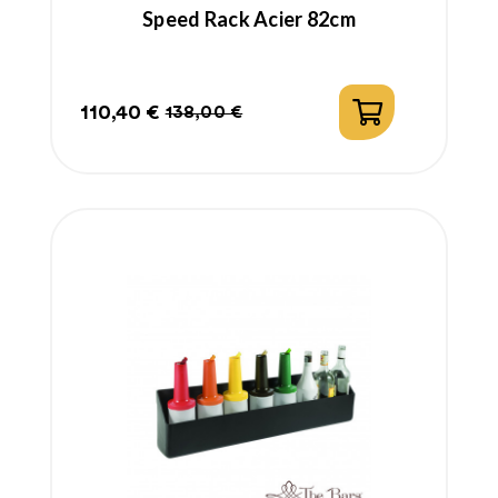
Speed Rack Acier 82cm
110,40 €
138,00 €
Prix
Prix
habituel