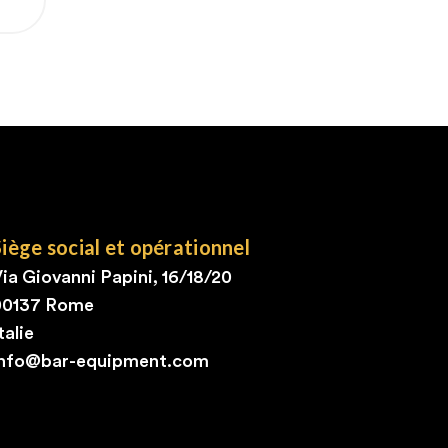
Siège social et opérationnel
ia Giovanni Papini, 16/18/20
00137 Rome
talie
info@bar-equipment.com