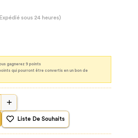
(Expédié sous 24 heures)
ous gagnerez 9 points
points qui pourront être convertis en un bon de
Liste De Souhaits