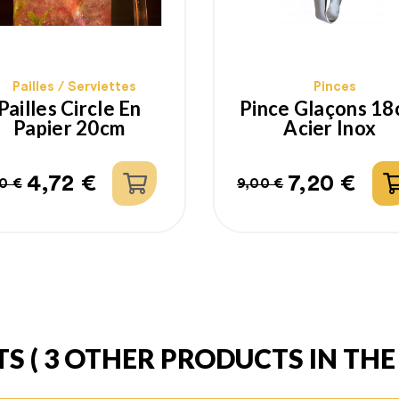
Pailles / Serviettes
Pinces
Pailles Circle En
Pince Glaçons 1
Papier 20cm
Acier Inox
4,72 €
7,20 €
0 €
9,00 €
ix
ix
Prix
Prix
bituel
habituel
TS
( 3 OTHER PRODUCTS IN TH