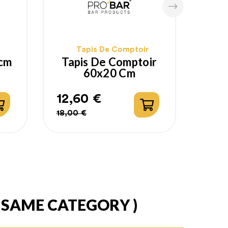
9,9
Pri
Pri
12,40
Tapis De Comptoir
hab
8cm
Tapis De Comptoir
60x20 Cm
12,60 €
Prix
Prix
18,00 €
habituel
E SAME CATEGORY )