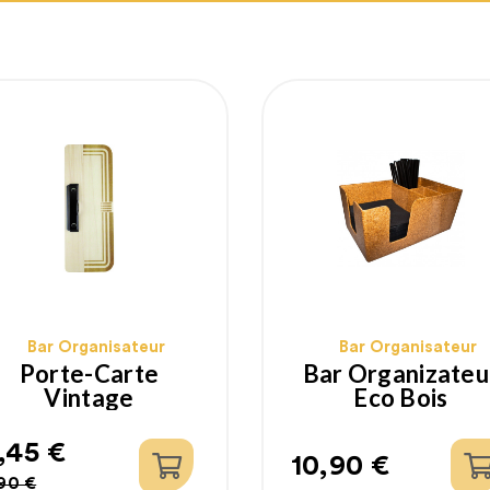
Bar Organisateur
Bar Organisateur
Porte-Carte
Bar Organizateu
Vintage
Eco Bois
,45 €
10,90 €
rix
rix
Prix
90 €