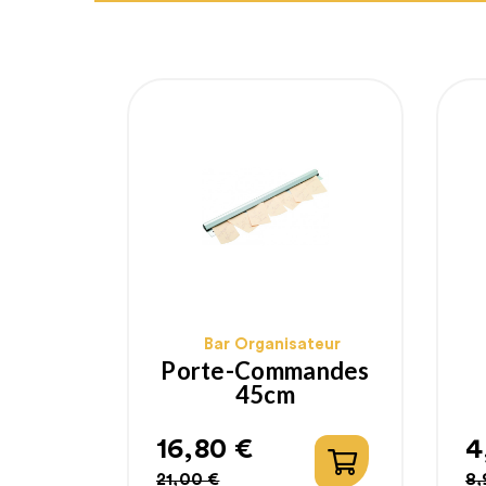
Bar Organisateur
Porte-Commandes
45cm
16,80 €
4
Prix
Prix
P
P
21,00 €
8,