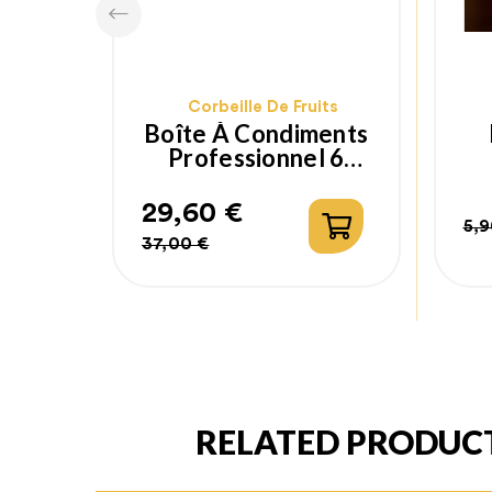
Corbeille De Fruits
Boîte À Condiments
Professionnel 6
Compartiments
29,60 €
5,9
Prix
Prix
Pr
Pr
37,00 €
habituel
ha
RELATED PRODUC