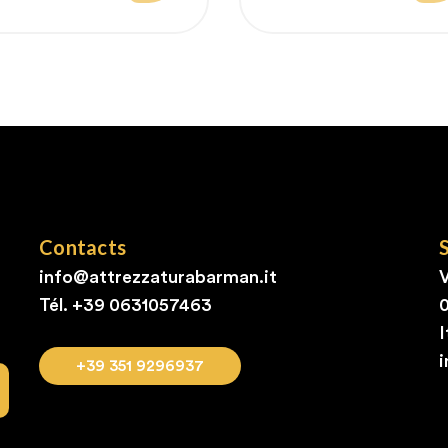
abituel
Contacts
info@attrezzaturabarman.it
V
Tél. +39
0631057463
I
+39 351 9296937