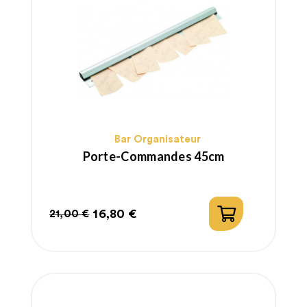
Bar Organisateur
Porte-Commandes 45cm
16,80 €
21,00 €
Prix
Prix
habituel