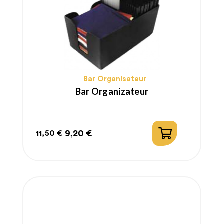
Bar Organisateur
Bar Organizateur
9,20 €
11,50 €
Prix
Prix
habituel