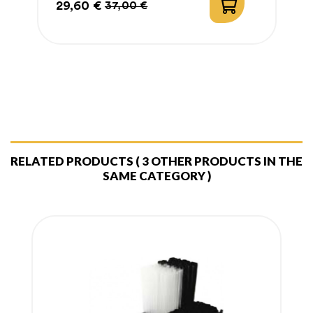
29,60 €
4
37,00 €
Prix
Prix
P
P
habituel
h
RELATED PRODUCTS
( 3 OTHER PRODUCTS IN THE
SAME CATEGORY )