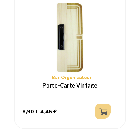
Bar Organisateur
Porte-Carte Vintage
4,45 €
8,90 €
Prix
Prix
habituel