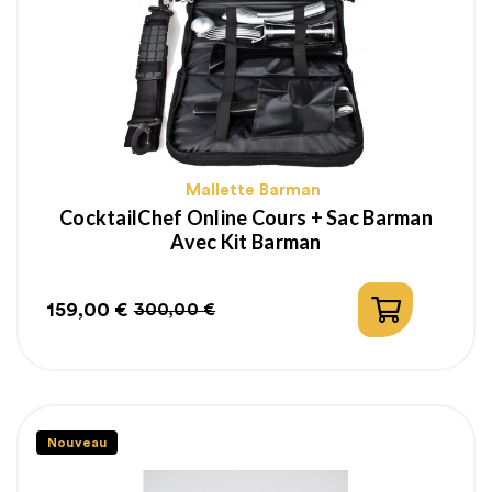
Mallette Barman
CocktailChef Online Cours + Sac Barman
Avec Kit Barman
159,00 €
300,00 €
Prix
Prix
habituel
Nouveau