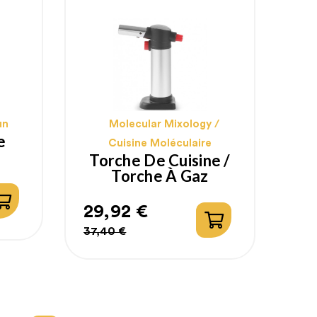
un
Molecular Mixology /
e
Cuisine Moléculaire
Torche De Cuisine /
Torche À Gaz
29,92 €
Prix
Prix
37,40 €
habituel