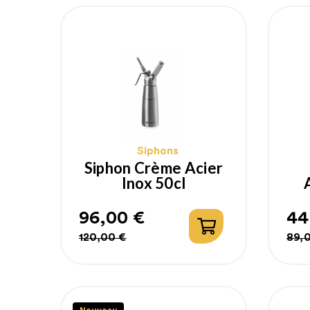
Siphons
Siphon Crème Acier
Inox 50cl
96,00 €
44
Prix
Prix
Pr
Pr
120,00 €
89,
habituel
ha