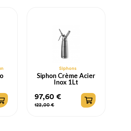
un
Siphons
ro
Siphon Crème Acier
Inox 1Lt
97,60 €
Prix
Prix
122,00 €
habituel