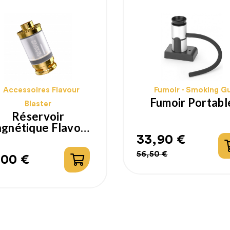
Accessoires Flavour
Fumoir - Smoking G
Fumoir Portabl
Blaster
Réservoir
gnétique Flavour
Blaster
33,90 €
Prix
Prix
56,50 €
,00 €
ix
habituel