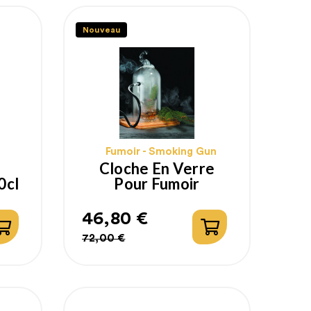
Nouveau
Fumoir - Smoking Gun
Cloche En Verre
0cl
Pour Fumoir
46,80 €
Prix
Prix
72,00 €
habituel