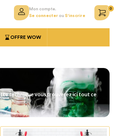
0
Mon compte.
Se connecter
ou
S'inscrire
OFFRE WOW
ette technique vous trouverez ici tout ce