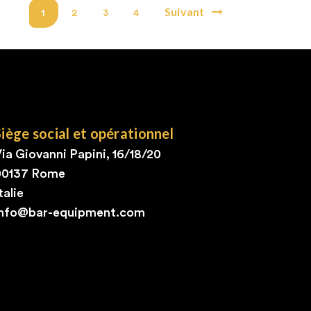
Suivant
1
2
3
4
Siège social et opérationnel
ia Giovanni Papini, 16/18/20
00137 Rome
talie
info@bar-equipment.com