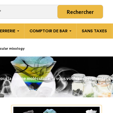
Rechercher
ERRERIE
COMPTOIR DE BAR
SANS TAXES
cular mixology
our la cuisine moléculaire. Si vous voulez expérimenter c