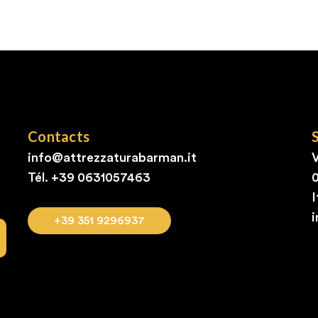
Contacts
info@attrezzaturabarman.it
V
Tél. +39
0631057463
I
+39 351 9296937