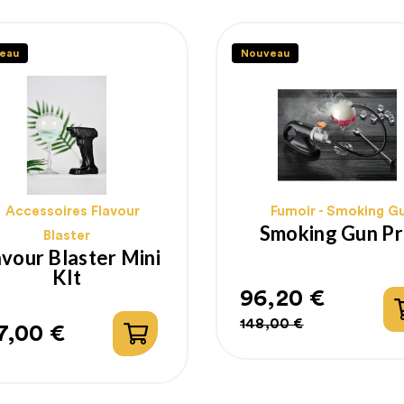
eau
Nouveau
Accessoires Flavour
Fumoir - Smoking G
Smoking Gun P
Blaster
avour Blaster Mini
KIt
96,20 €
Prix
Prix
148,00 €
7,00 €
ix
habituel