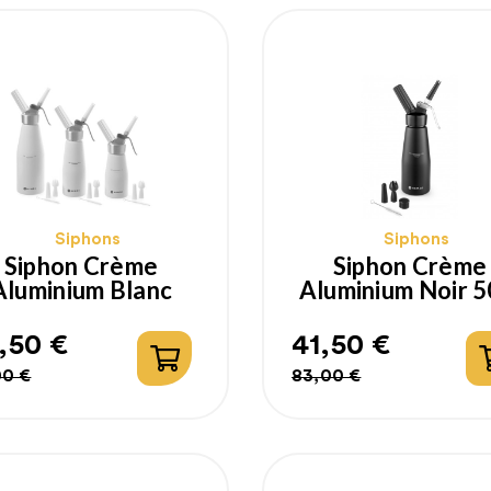
Siphons
Siphons
Siphon Crème
Siphon Crème
Aluminium Blanc
Aluminium Noir 5
,50 €
41,50 €
ix
ix
Prix
Prix
00 €
83,00 €
bituel
habituel