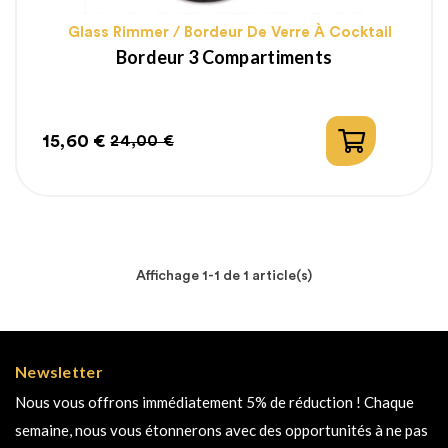
Glass Rimmer / Bordeur De Verre À Cocktail
Bordeur 3 Compartiments
15,60 €
24,00 €
Prix
Prix
habituel
Affichage 1-1 de 1 article(s)
Newsletter
Nous vous offrons immédiatement 5% de réduction ! Chaque
semaine, nous vous étonnerons avec des opportunités à ne pas