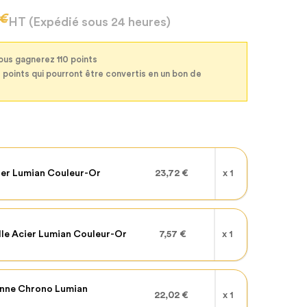
 €
HT
(Expédié sous 24 heures)
ous gagnerez 110 points
0 points qui pourront être convertis en un bon de
er Lumian Couleur-Or
23,72 €
x 1
lle Acier Lumian Couleur-Or
7,57 €
x 1
enne Chrono Lumian
22,02 €
x 1