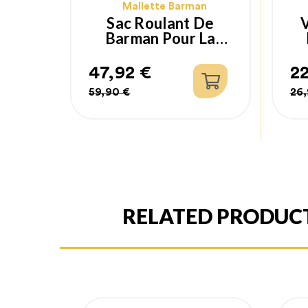
Mallette Barman
Sac Roulant De
Barman Pour La
Mixologie
Professionnelle
47,92 €
22
Lumian
Prix
Prix
Pr
Pr
59,90 €
26,
habituel
ha
RELATED PRODUC