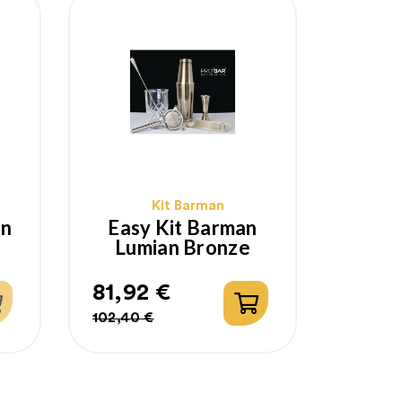
Kit Barman
an
Easy Kit Barman
Lumian Bronze
81,92 €
Prix
Prix
102,40 €
habituel