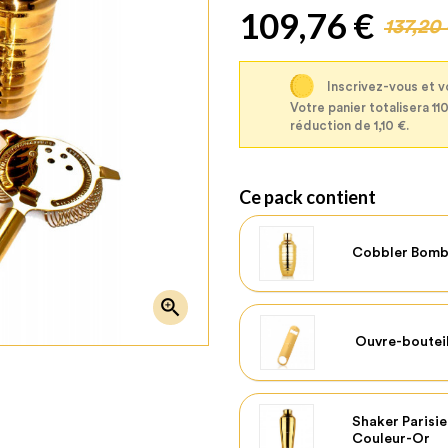
109,76 €
137,20
Inscrivez-vous et v
Votre panier totalisera 11
réduction de 1,10 €.
Ce pack contient
Cobbler Bomb

Ouvre-boutei
Shaker Parisi
Couleur-Or