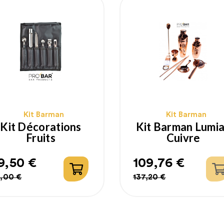
Kit Barman
Kit Barman
Kit Décorations
Kit Barman Lumi
Fruits
Cuivre
9,50 €
109,76 €
rix
rix
Prix
Prix
,00 €
137,20 €
abituel
habituel