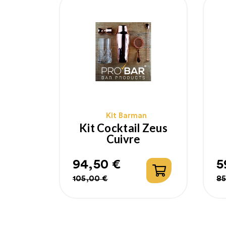
Kit Barman
Kit Cocktail Zeus
Cuivre
94,50 €
5
Prix
Prix
P
P
105,00 €
85
habituel
h