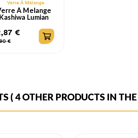
Verre À Mélange
Verre À Melange
Kashiwa Lumian
,87 €
ix
ix
90 €
bituel
TS
( 4 OTHER PRODUCTS IN TH