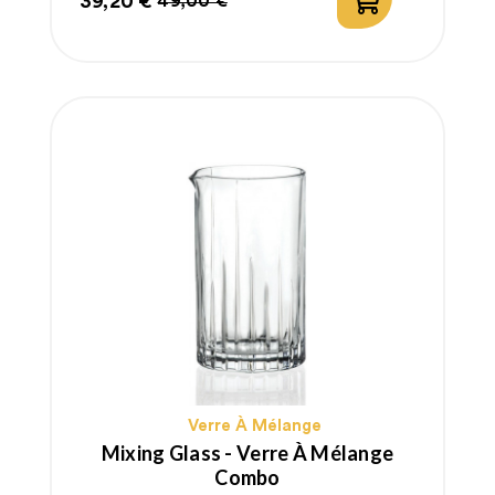
39,20 €
49,00 €
Prix
Prix
habituel
Verre À Mélange
Mixing Glass - Verre À Mélange
Combo