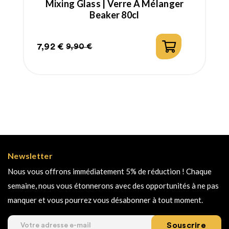
Mixing Glass | Verre A Mélanger
Beaker 80cl
7,92 €
9,90 €
Prix
Prix
habituel
Newsletter
Nous vous offrons immédiatement 5% de réduction ! Chaque
semaine, nous vous étonnerons avec des opportunités à ne pas
manquer et vous pourrez vous désabonner à tout moment.
Souscrire