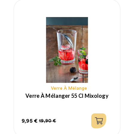
Verre À Mélange
Verre À Mélanger 55 Cl Mixology
9,95 €
19,90 €
Prix
Prix
habituel