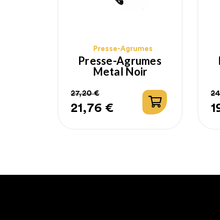
Presse-Agrumes
Presse-Agrumes
Metal Noir
27,20 €
24
21,76 €
1
Prix
Prix
P
P
habituel
h