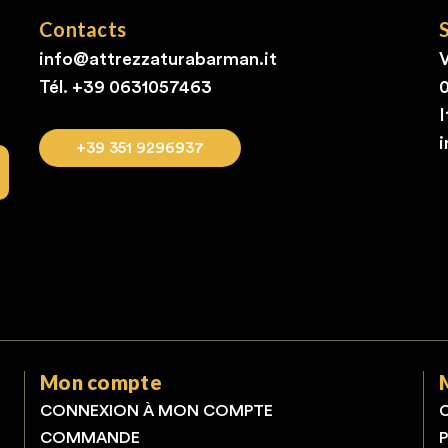
Contacts
info@attrezzaturabarman.it
V
Tél. +39
0631057463
I
+39 351 9296937
Mon compte
CONNEXION À MON COMPTE
COMMANDE