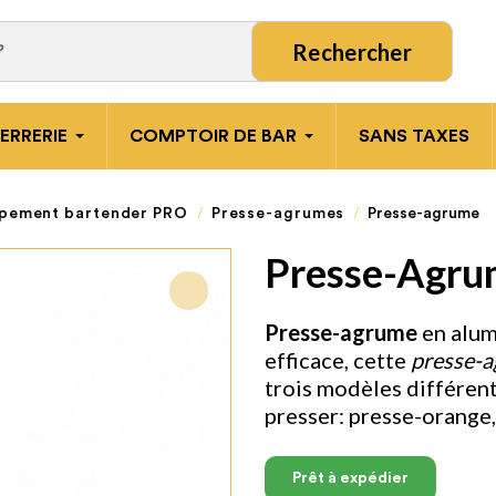
Rechercher
ERRERIE
COMPTOIR DE BAR
SANS TAXES
pement bartender PRO
Presse-agrumes
Presse-agrume
Presse-Agru
Presse-agrume
en alum
efficace, cette
presse-a
trois modèles différen
presser: presse-orange,
Prêt à expédier