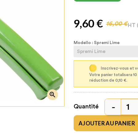
9,60 €
16,00 €
HT
Modello : Spremi Lime
Inscrivez-vous et v
Votre panier totalisera 10
réduction de 0,10 €.

Quantité
AJOUTER AU PANIER