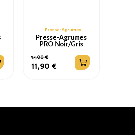
Presse-Agrumes
s
Presse-Agrumes
PRO Noir/Gris
17,00 €
11,90 €
Prix
Prix
habituel