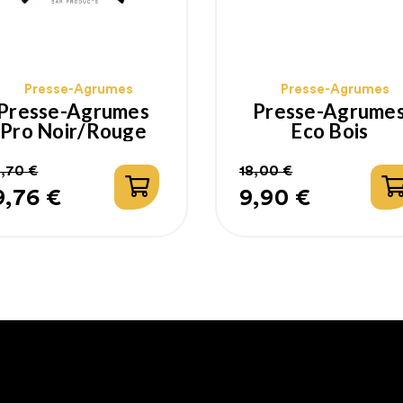
Presse-Agrumes
Presse-Agrumes
Presse-Agrumes
Presse-Agrume
Pro Noir/Rouge
Eco Bois
,70 €
18,00 €
9,76 €
9,90 €
rix
rix
Prix
Prix
abituel
habituel