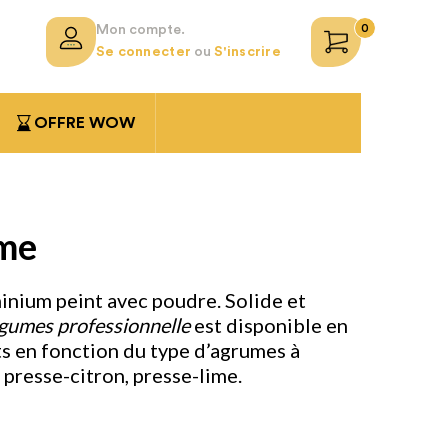
0
Mon compte.
Se connecter
ou
S'inscrire
OFFRE WOW
me
inium peint avec poudre. Solide et
gumes professionnelle
est disponible en
ts en fonction du type d’agrumes à
 presse-citron, presse-lime.