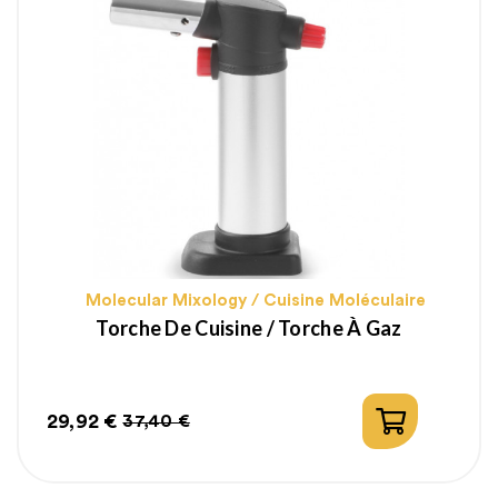
Molecular Mixology / Cuisine Moléculaire
Torche De Cuisine / Torche À Gaz
29,92 €
37,40 €
Prix
Prix
habituel