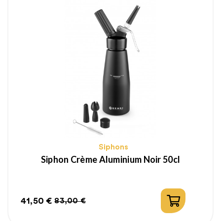
Siphons
Siphon Crème Aluminium Noir 50cl
41,50 €
83,00 €
Prix
Prix
habituel