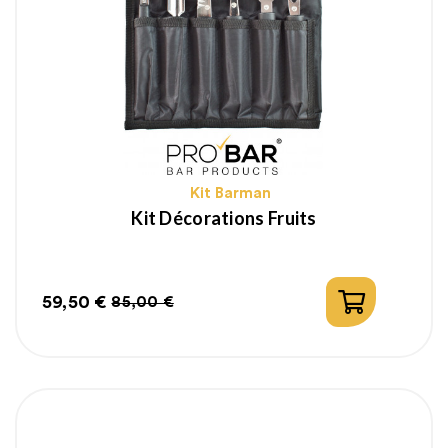
Kit Barman
Kit Décorations Fruits
59,50 €
85,00 €
Prix
Prix
habituel