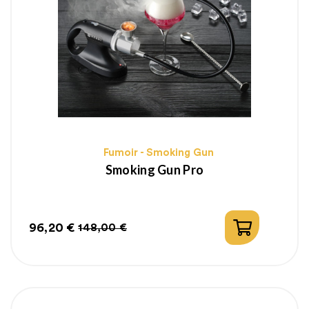
Fumoir - Smoking Gun
Smoking Gun Pro
96,20 €
148,00 €
Prix
Prix
habituel