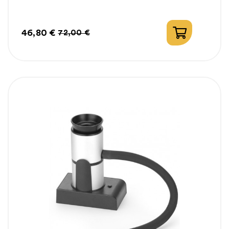
46,80 €
72,00 €
Prix
Prix
habituel