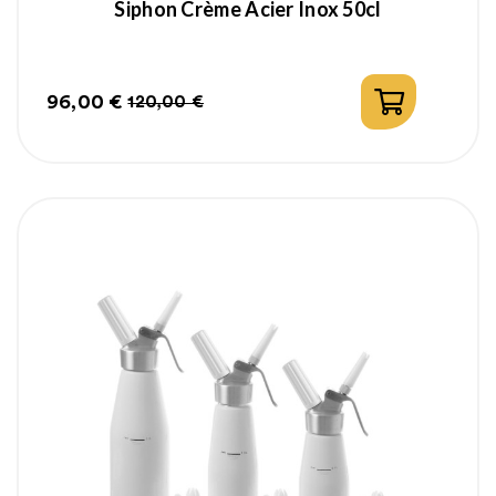
Siphon Crème Acier Inox 50cl
96,00 €
120,00 €
Prix
Prix
habituel