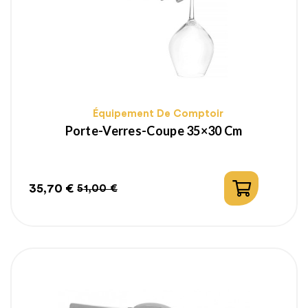
Équipement De Comptoir
Porte-Verres-Coupe 35×30 Cm
35,70 €
51,00 €
Prix
Prix
habituel