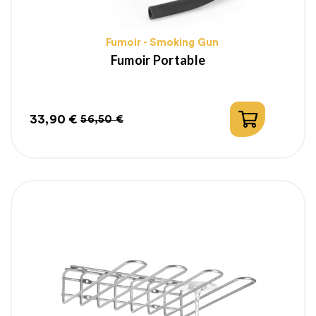
Fumoir - Smoking Gun
Fumoir Portable
33,90 €
56,50 €
Prix
Prix
habituel