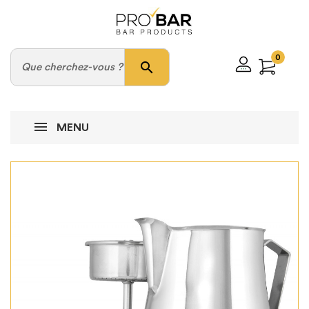
0
search
MENU