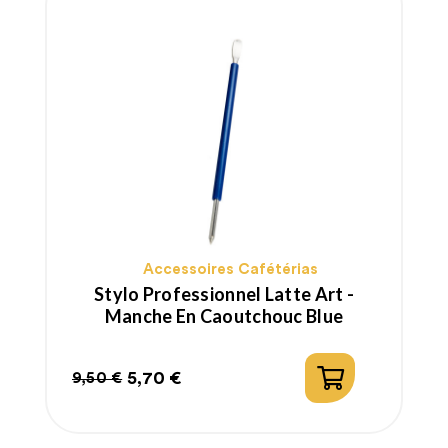
Accessoires Cafétérias
Stylo Professionnel Latte Art -
Manche En Caoutchouc Blue
5,70 €
9,50 €
Prix
Prix
habituel