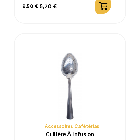
5,70 €
9,50 €
Prix
Prix
habituel
Accessoires Cafétérias
Cuillère À Infusion