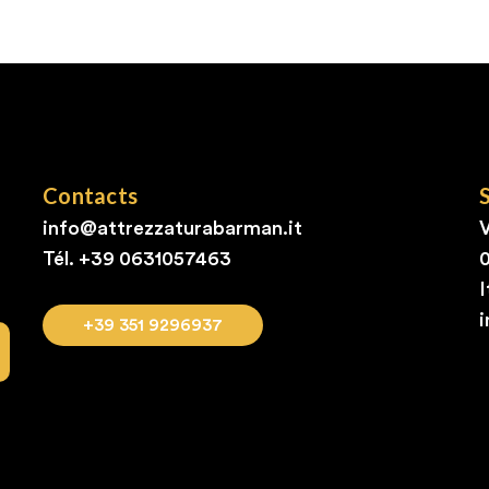
Contacts
info@attrezzaturabarman.it
V
Tél. +39
0631057463
I
+39 351 9296937