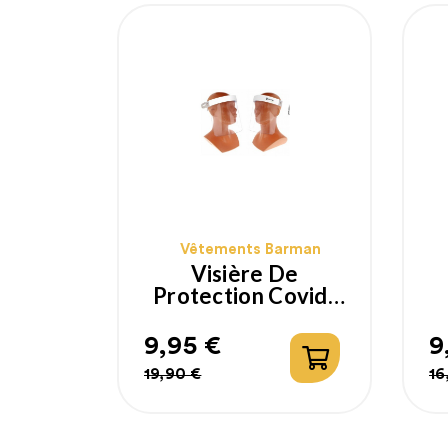
Vêtements Barman
Visière De
Protection Covid-
19
9,95 €
9
Prix
Prix
P
P
19,90 €
16
habituel
h