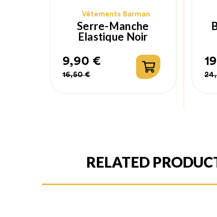
Vêtements Barman
Serre-Manche
B
Elastique Noir
9,90 €
19
Prix
Prix
Pr
Pr
16,50 €
24
habituel
ha
RELATED PRODUC