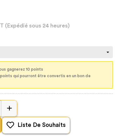
HT
(Expédié sous 24 heures)
ous gagnerez 10 points
 points qui pourront être convertis en un bon de
Liste De Souhaits