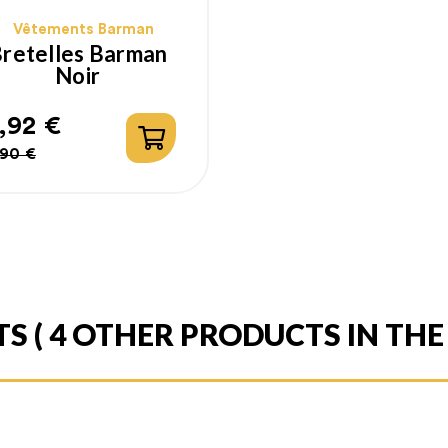
Vêtements Barman
retelles Barman
Noir
,92 €
ix
ix
,90 €
bituel
TS
( 4 OTHER PRODUCTS IN TH