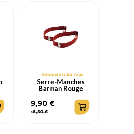
Vêtements Barman
n
Serre-Manches
Barman Rouge
9,90 €
Prix
Prix
16,50 €
habituel