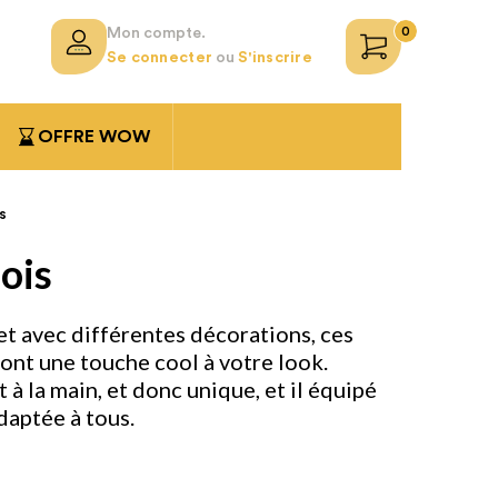
0
Mon compte.
Se connecter
ou
S'inscrire
OFFRE WOW
s
ois
t avec différentes décorations, ces
nt une touche cool à votre look.
 à la main, et donc unique, et il équipé
daptée à tous.