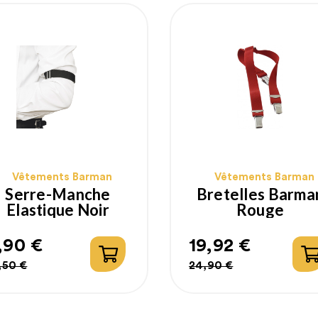
Vêtements Barman
Vêtements Barman
Serre-Manche
Bretelles Barma
Elastique Noir
Rouge
,90 €
19,92 €
rix
rix
Prix
Prix
,50 €
24,90 €
abituel
habituel