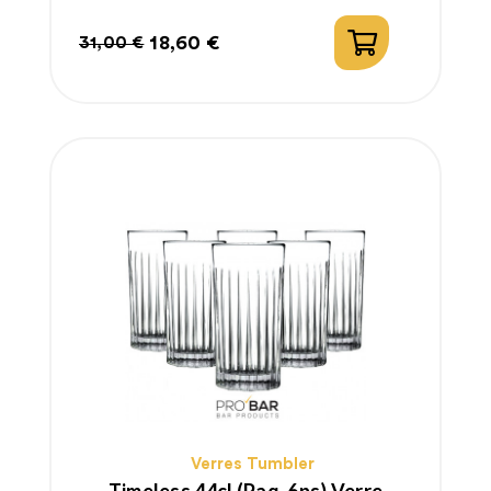
18,60 €
31,00 €
Prix
Prix
habituel
Verres Tumbler