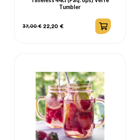
Timeless 44cl (paq. 6ps) Verre
Tumbler
22,20 €
37,00 €
Prix
Prix
habituel