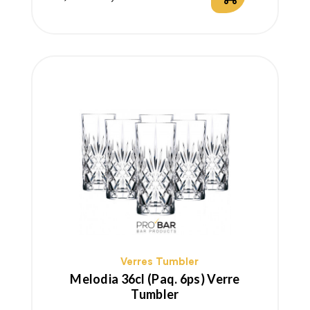
Prix
Prix
habituel
Verres Tumbler
Melodia 36cl (paq. 6ps) Verre
Tumbler