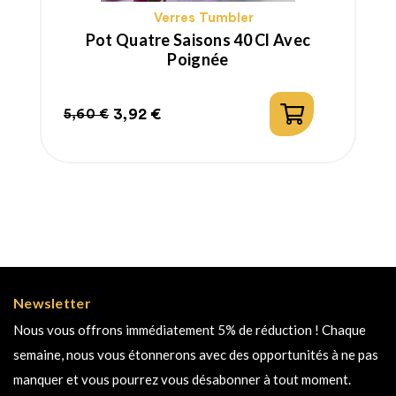
Verres Tumbler
Pot Quatre Saisons 40 Cl Avec
Poignée
3,92 €
5,60 €
Prix
Prix
habituel
Newsletter
Nous vous offrons immédiatement 5% de réduction ! Chaque
semaine, nous vous étonnerons avec des opportunités à ne pas
manquer et vous pourrez vous désabonner à tout moment.