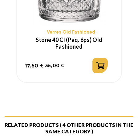
Verres Old Fashioned
Stone 40 Cl (paq. 6ps) Old
Fashioned
17,50 €
35,00 €
Prix
Prix
habituel
RELATED PRODUCTS
( 4 OTHER PRODUCTS IN THE
SAME CATEGORY )