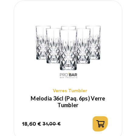
Verres Tumbler
Melodia 36cl (paq. 6ps) Verre
Tumbler
18,60 €
31,00 €
Prix
Prix