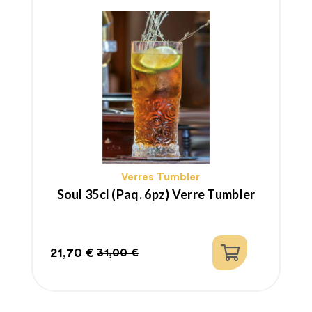
Verres Tumbler
Soul 35cl (paq. 6pz) Verre Tumbler
21,70 €
31,00 €
Prix
Prix
habituel