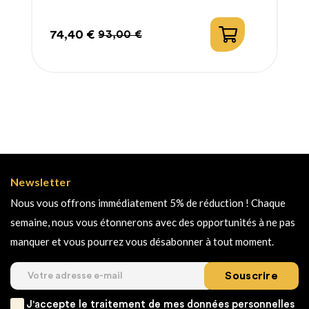
74,40 €
93,00 €
Prix
Prix
habituel
Newsletter
Nous vous offrons immédiatement 5% de réduction ! Chaque
semaine, nous vous étonnerons avec des opportunités à ne pas
manquer et vous pourrez vous désabonner à tout moment.
Souscrire
J'accepte le traitement de mes données personnelles