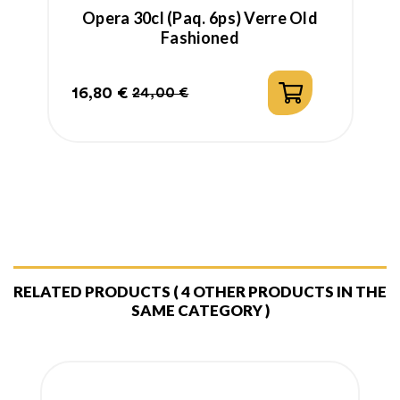
Opera 30cl (paq. 6ps) Verre Old
O
Fashioned
16,80 €
2
24,00 €
Prix
Prix
P
P
habituel
h
RELATED PRODUCTS
( 4 OTHER PRODUCTS IN THE
SAME CATEGORY )