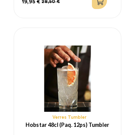
19,95 €
28,50 €
Prix
Prix
habituel
Verres Tumbler
Hobstar 48cl (paq. 12ps) Tumbler