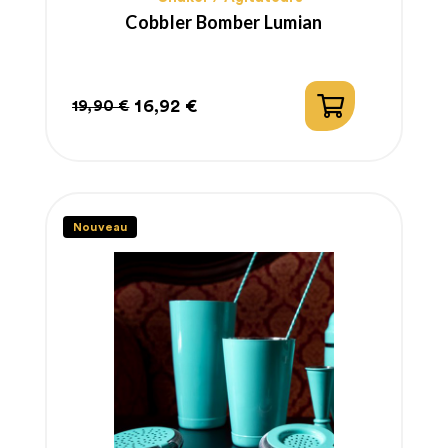
Cobbler Bomber Lumian
16,92 €
19,90 €
Prix
Prix
habituel
Nouveau