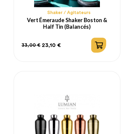
Shaker / Agitateurs
Vert Émeraude Shaker Boston &
Half Tin (Balancés)
23,10 €
33,00 €
Prix
Prix
habituel