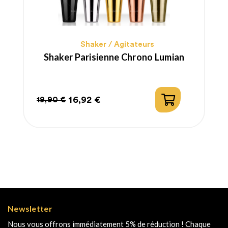
Shaker / Agitateurs
Shaker Parisienne Chrono Lumian
16,92 €
19,90 €
Prix
Prix
habituel
Newsletter
Nous vous offrons immédiatement 5% de réduction ! Chaque