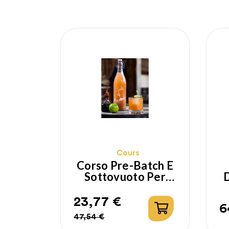
Cours
Corso Pre-Batch E
Sottovuoto Per
COCKTAIL
Delivery
23,77 €
6
Prix
Prix
P
47,54 €