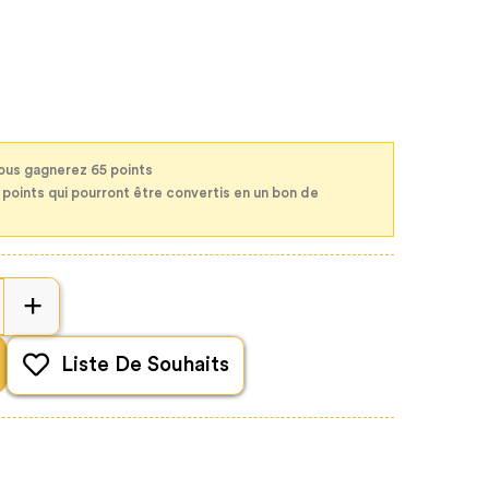
ous gagnerez 65 points
5 points qui pourront être convertis en un bon de
Liste De Souhaits