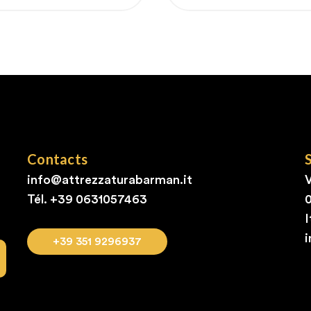
Contacts
info@attrezzaturabarman.it
V
Tél. +39
0631057463
I
+39 351 9296937