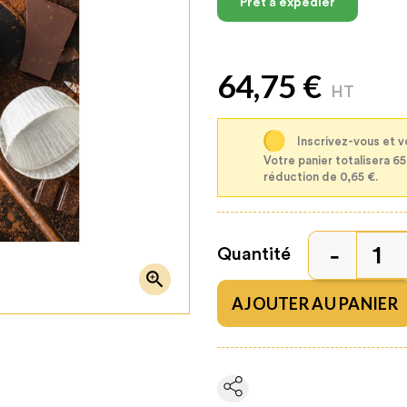
Prêt à expédier
64,75 €
HT
Inscrivez-vous et v
Votre panier totalisera 6
réduction de 0,65 €.
Quantité

AJOUTER AU PANIER