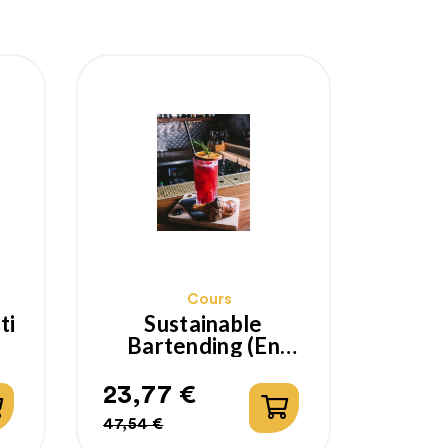
Cours
ti
Sustainable
Bartending (en
Anglais)
23,77 €
Prix
Prix
47,54 €