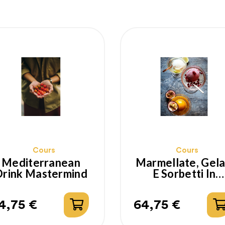
Cours
Cours
Mediterranean
Marmellate, Gela
Drink Mastermind
E Sorbetti In
Miscelazione -
Mastermind
4,75 €
64,75 €
rix
Prix