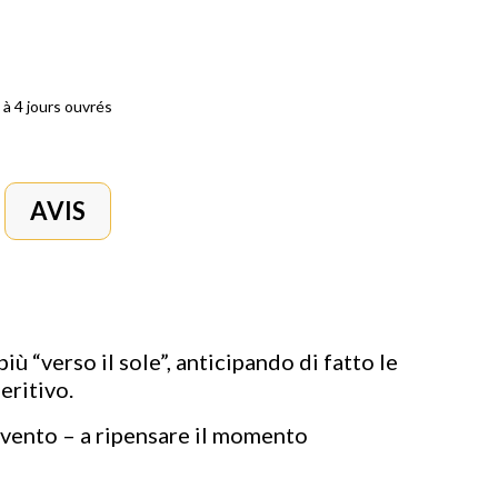
 à 4 jours ouvrés
AVIS
iù “verso il sole”, anticipando di fatto le
eritivo.
’evento – a ripensare il momento