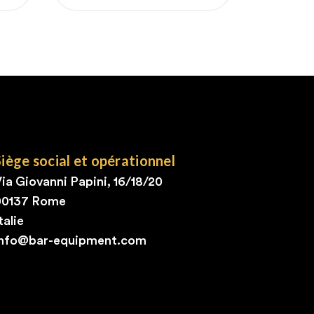
habituel
Siège social et opérationnel
ia Giovanni Papini, 16/18/20
00137 Rome
talie
info@bar-equipment.com