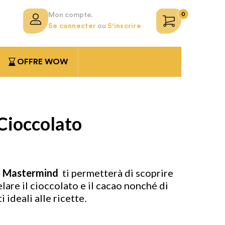
0
Mon compte.
Se connecter
ou
S'inscrire
OFFRE WOW
 Cioccolato
to Mastermind
ti permetterà di scoprire
lare il cioccolato e il cacao nonché di
 ideali alle ricette.