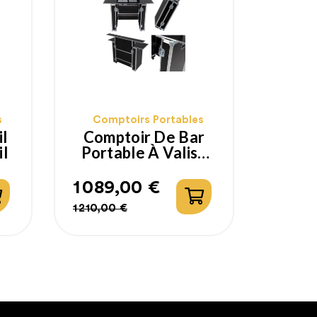
s
Comptoirs Portables
il
Comptoir De Bar
il
Portable À Valise
Trolley
1 089,00 €
Prix
Prix
1 210,00 €
habituel