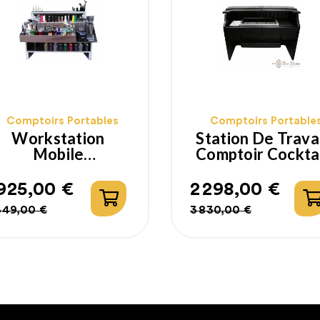
Comptoirs Portables
Comptoirs Portable
Workstation
Station De Trava
Mobile
Comptoir Cockta
Profesionnelle
 925,00 €
2 298,00 €
rix
rix
Prix
Prix
349,00 €
3 830,00 €
abituel
habituel