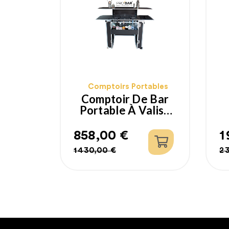
Comptoirs Portables
Comptoir De Bar
Portable À Valise
Trolley PRO
858,00 €
1
Prix
Prix
P
P
1 430,00 €
2 
habituel
h