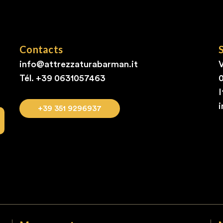
Contacts
info@attrezzaturabarman.it
V
Tél. +39
0631057463
I
+39 351 9296937