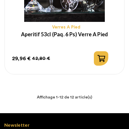
Verres A Pied
Aperitif 53cl (paq. 6 Ps) Verre A Pied
29,96 €
42,80 €
Prix
Prix
habituel
Affichage 1-12 de 12 article(s)
Newsletter