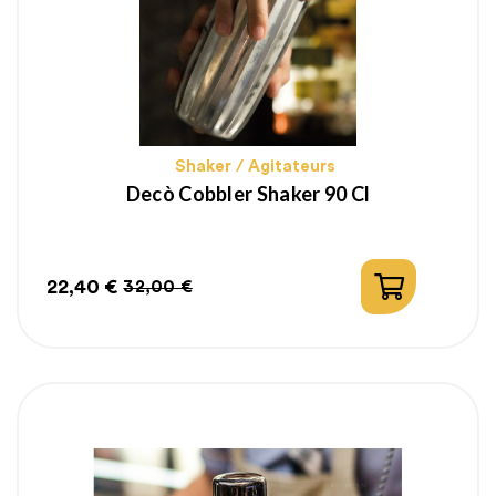
Shaker / Agitateurs
Decò Cobbler Shaker 90 Cl
22,40 €
32,00 €
Prix
Prix
habituel