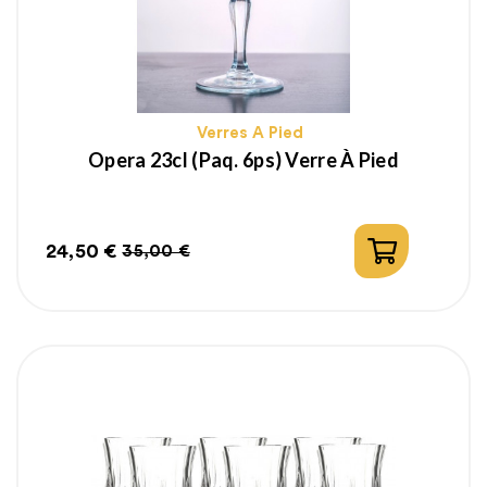
Verres A Pied
Opera 23cl (paq. 6ps) Verre À Pied
24,50 €
35,00 €
Prix
Prix
habituel