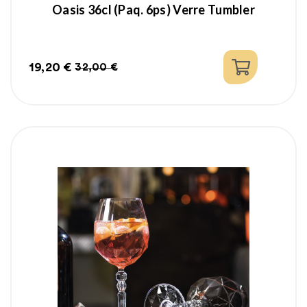
Oasis 36cl (paq. 6ps) Verre Tumbler
19,20 €
32,00 €
Prix
Prix
habituel