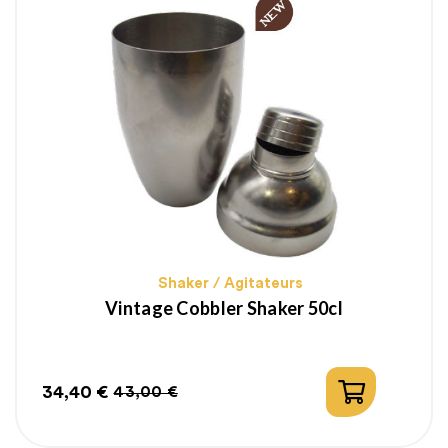
Shaker / Agitateurs
Vintage Cobbler Shaker 50cl
34,40 €
43,00 €
Prix
Prix
habituel