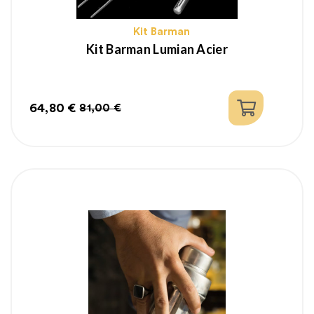
Kit Barman
Kit Barman Lumian Acier
64,80 €
81,00 €
Prix
Prix
habituel