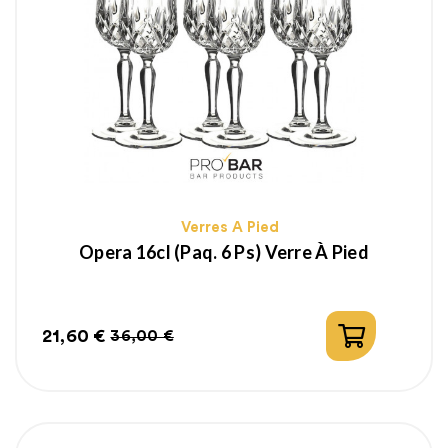
Verres A Pied
Opera 16cl (paq. 6 Ps) Verre À Pied
21,60 €
36,00 €
Prix
Prix
habituel