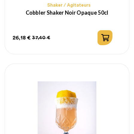
Shaker / Agitateurs
Cobbler Shaker Noir Opaque 50cl
26,18 €
37,40 €
Prix
Prix
habituel