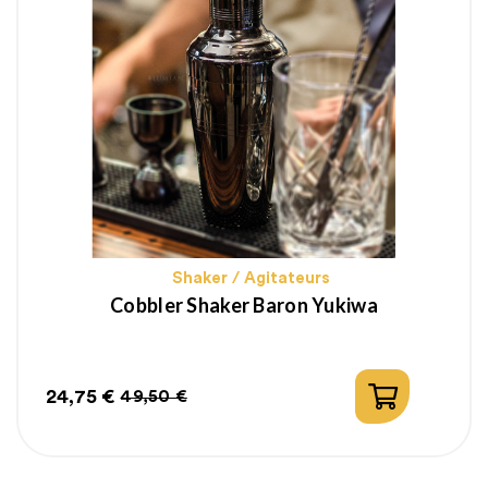
Shaker / Agitateurs
Cobbler Shaker Baron Yukiwa
24,75 €
49,50 €
Prix
Prix
habituel