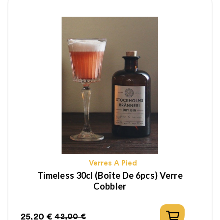
Verres A Pied
Timeless 30cl (boîte De 6pcs) Verre
Cobbler
25,20 €
42,00 €