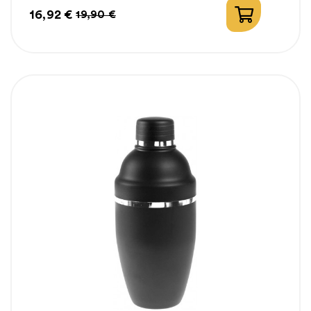
16,92 €
19,90 €
Prix
Prix
habituel