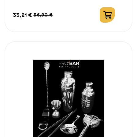
33,21 €
36,90 €
Prix
Prix
habituel